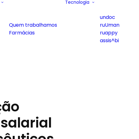
Tecnologia
undoc
Quem trabalhamos
ruUman
Farmácias
ruappy
assis^bi
ção
salarial
êuticos