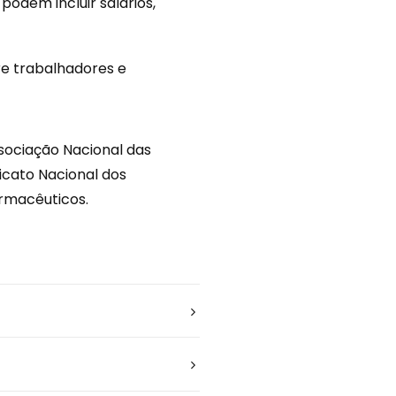
podem incluir salários,
re trabalhadores e
sociação Nacional das
icato Nacional dos
armacêuticos.