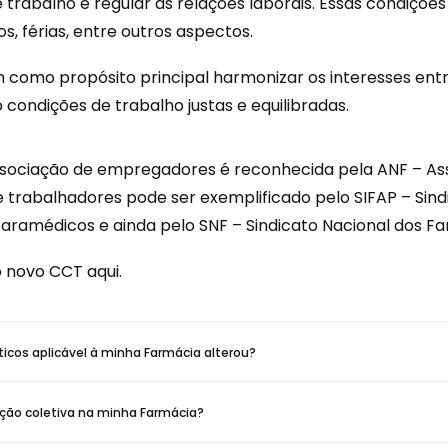
trabalho e regular as relações laborais. Essas condições 
s, férias, entre outros aspectos.
 como propósito principal harmonizar os interesses ent
ndições de trabalho justas e equilibradas.
ssociação de empregadores é reconhecida pela ANF – As
e trabalhadores pode ser exemplificado pelo SIFAP – Sind
Paramédicos e ainda pelo SNF – Sindicato Nacional dos F
 o novo CCT
aqui
.
icos aplicável à minha Farmácia alterou?
ção coletiva na minha Farmácia?