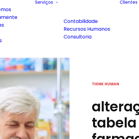
Serviços
Clientes
omos
amente
Contabilidade
es
Recursos Humanos
Consultoria
s
THINK HUMAN
altera
tabela 
farmac