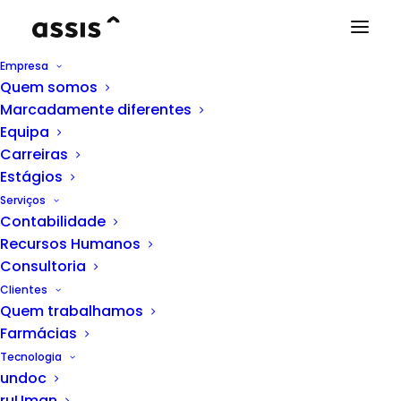
Empresa
Quem somos
Marcadamente diferentes
Equipa
Carreiras
Estágios
THINK HUMAN
Serviços
Contabilidade
Assistência a filhos por
Recursos Humanos
encerramento dos
Consultoria
estabelecimentos de
Clientes
Quem trabalhamos
ensino.
Farmácias
Apoio excecional à
Tecnologia
família.
undoc
ruUman