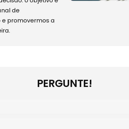
ecisão. o objetivo é
anal de
o e promovermos a
ira.
PERGUNTE!