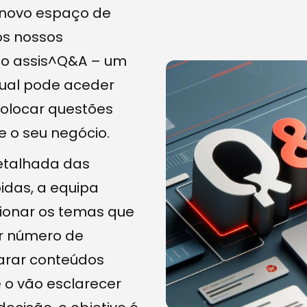
novo espaço de
os nossos
– o assis^Q&A – um
qual pode aceder
colocar questões
e o seu negócio.
etalhada das
idas, a equipa
cionar os temas que
r número de
arar conteúdos
o vão esclarecer