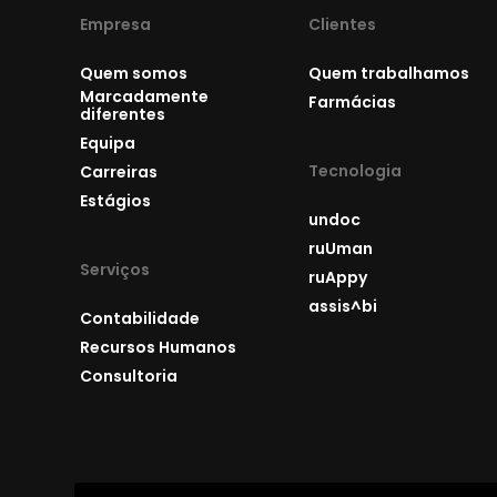
Empresa
Clientes
Quem somos
Quem trabalhamos
Marcadamente
Farmácias
diferentes
Equipa
Tecnologia
Carreiras
Estágios
undoc
ruUman
Serviços
ruAppy
assis^bi
Contabilidade
Recursos Humanos
Consultoria