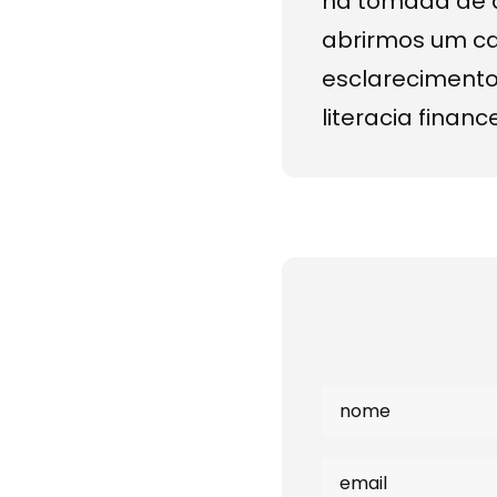
na tomada de d
abrirmos um c
esclareciment
literacia finance