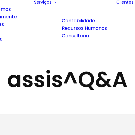
Serviços
Clientes
omos
amente
Contabilidade
es
Recursos Humanos
Consultoria
s
assis^Q&A