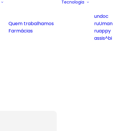
Tecnologia
undoc
Quem trabalhamos
ruUman
Farmácias
ruappy
assis^bi