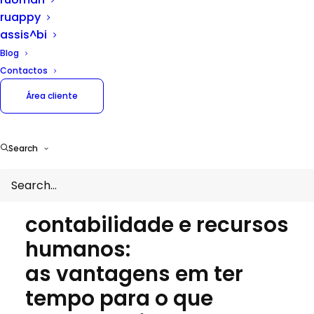
ruappy
assis^bi
Blog
Contactos
Área cliente
Search
THINK CORPORATE | THINK HUMAN
subcontratar
contabilidade e recursos
humanos:
as vantagens em ter
tempo para o que