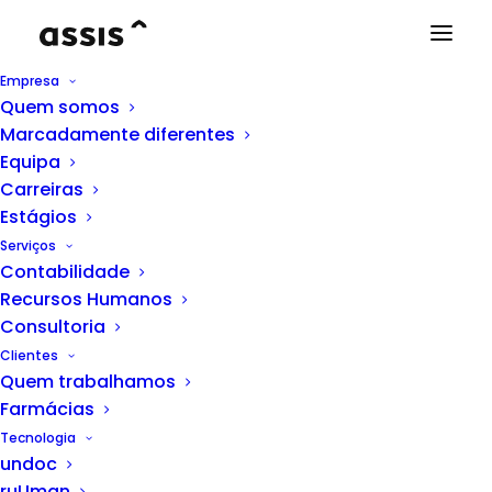
Empresa
Quem somos
No dia 09/05/2016 inaugurámos as nossas
Marcadamente diferentes
novas instalações com a presença de várias
Equipa
dezenas de convidados.
Carreiras
Estágios
O conceito das instalações foi de um ambiente
Serviços
de trabalho agradável, minimalista onde os
Contabilidade
tons de branco e apontamentos de vermelho
Recursos Humanos
marcam presença. O espaço é dotado ainda de
Consultoria
muita luz natural.
Clientes
Quem trabalhamos
A nossa nova morada é:
Farmácias
Tecnologia
assis business partners, lda | Edifício Quinta
undoc
Fonte da Cheira | Rua do Brasil, 489, Piso 2
ruUman