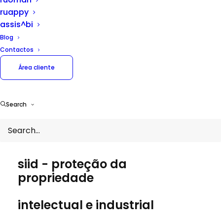
ruappy
assis^bi
Blog
Contactos
Área cliente
Search
INCENTIVOS
siid -
proteção da
propriedade
intelectual e industrial