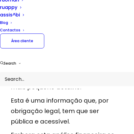
imagem que uma empresa
ruappy
pretende mostrar ao público, pelo
assis^bi
que é importante desmistificá-lo.
Blog
Contactos
Trata-se da retrospetiva de um ano
Área cliente
de exercício, um retrato que
se pretende esteticamente
Search
equilibrado e visualmente atrativo,
onde a empresa se apresenta ao
mais pequeno detalhe.
Esta é uma informação que, por
obrigação legal, tem que ser
pública e acessível.