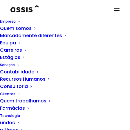
Empresa
Quem somos
Marcadamente diferentes
Equipa
Carreiras
Estágios
THINK CORPORATE
Serviços
Contabilidade
Desmistificar um
Recursos Humanos
Relatório e Contas
Consultoria
Clientes
Quem trabalhamos
Farmácias
A divulgação do Relatório e Contas é
Tecnologia
um momento crucial na
undoc
ruUman