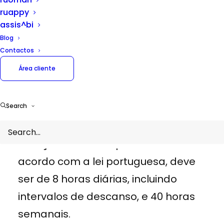
ruappy
relativas ao horário de trabalho,
assis^bi
limites de duração do trabalho, o
Blog
descanso obrigatório, mapa de
Contactos
horário de trabalho, registos de
Área cliente
tempos.
Search
O horário de trabalho é o período
durante o qual o trabalhador presta
serviço à entidade patronal. De
acordo com a lei portuguesa, deve
ser de 8 horas diárias, incluindo
intervalos de descanso, e 40 horas
semanais.