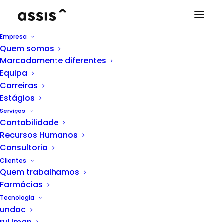
Empresa
Quem somos
Marcadamente diferentes
THINK HUMAN
Equipa
Carreiras
regras
e
laboração do
Estágios
horário de trabalho I
Serviços
Contabilidade
A
Lei 7/2009, de 12 de fevereiro
é o
Recursos Humanos
Consultoria
documento jurídico que regula as
Clientes
relações laborais entre
Quem trabalhamos
Farmácias
trabalhadores e empregadores,
Tecnologia
estipulando por diversos artigos as
undoc
regras que devem ser observadas
ruUman