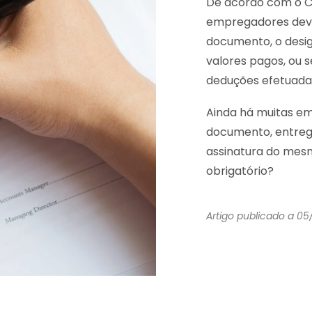
De acordo com o
C
empregadores dev
documento, o desig
valores pagos, ou s
deduções efetuada
Ainda há muitas em
documento, entrega
assinatura do mesm
obrigatório?
Artigo publicado a 0