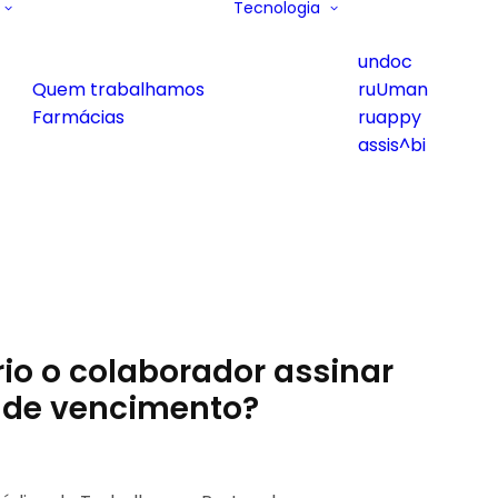
Tecnologia
undoc
Quem trabalhamos
ruUman
Farmácias
ruappy
assis^bi
rio o colaborador assinar
s de vencimento?