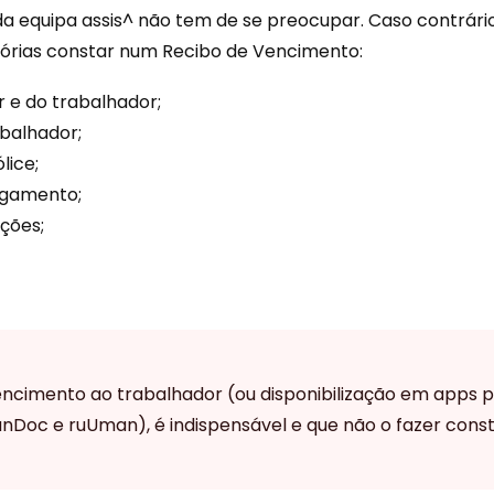
da equipa assis^ não tem de se preocupar. Caso contrár
tórias constar num Recibo de Vencimento:
 e do trabalhador;
abalhador;
lice;
agamento;
ções;
encimento ao trabalhador (ou disponibilização em apps p
 unDoc e ruUman), é indispensável e que não o fazer con