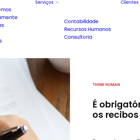
Serviços
Clientes
omos
amente
Contabilidade
es
Recursos Humanos
Consultoria
s
THINK HUMAN
É obrigató
os recibo