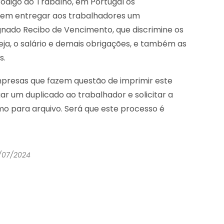
ódigo do Trabalho
, em Portugal os
em entregar aos trabalhadores um
nado Recibo de Vencimento, que discrimine os
eja, o salário e demais obrigações, e também as
s.
presas que fazem questão de imprimir este
r um duplicado ao trabalhador e solicitar a
o para arquivo. Será que este processo é
5/07/2024