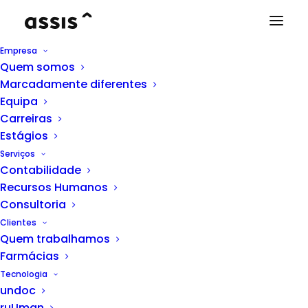
Empresa
Quem somos
Marcadamente diferentes
INCENTIVOS
Equipa
Carreiras
Estágios
Programa APOIAR
Serviços
Contabilidade
O Programa APOIAR visa disponibilizar um apoio
Recursos Humanos
à situação de tesouraria de empresas que
Consultoria
atuem em setores particularmente afetados
Clientes
pelas medidas de confinamento, assegurando
Quem trabalhamos
Farmácias
e preservando a sua liquidez no mercado e a
Tecnologia
continuidade da atividade económica.
undoc
ruUman