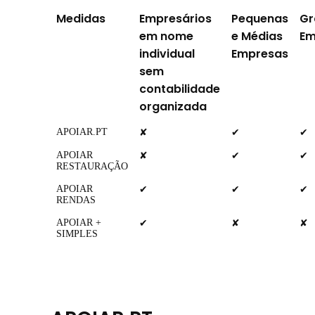
Medidas
Empresários
Pequenas
Gr
em nome
e Médias
Em
individual
Empresas
sem
contabilidade
organizada
APOIAR.PT
✘
✔
✔
APOIAR
✘
✔
✔
RESTAURAÇÃO
APOIAR
✔
✔
✔
RENDAS
APOIAR +
✔
✘
✘
SIMPLES